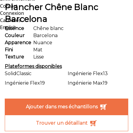
Plancher Chêne Blanc
Contact
Connexion
Barcelona
Carrières
English
Essence
Chêne blanc
Couleur
Barcelona
Apparence
Nuance
Fini
Mat
Texture
Lisse
Plateformes disponibles
SolidClassic
Ingénierie Flex13
Ingénierie Flex19
Ingénierie Max19
Ajouter dans mes échantillons
Trouver un détaillant