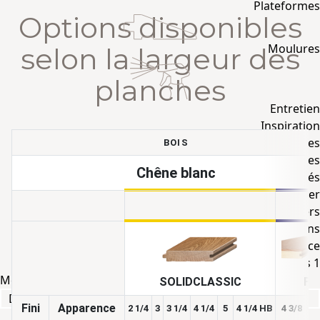
Plateformes
Options disponibles
Moulures
selon la largeur des
planches
Entretien
Inspiration
Galeries
BOIS
Tendances
Chêne blanc
Nouveautés
Avant d’acheter
Comprendre les planchers
Foire aux questions
Trouvez votre essence
Mes échantillons
1
Mes échantillons
1
SOLIDCLASSIC
FL
Decorateur Virtuel
Fini
Apparence
2 1/4
3
3 1/4
4 1/4
5
4 1/4 HB
4 3/8
5