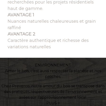
recherchées pour les projets résidentiels
haut de gamme.
AVANTAGE 1
Nuances naturelles chaleureuses et grain
raffiné
AVANTAGE 2
Caractère authentique et richesse des
variations naturelles
ENVIRONNEMENT
Aimer le bois, c’est aussi respecter la planète et nos
proches.
Chez Preverco, notre amour du bois se transpose dans
des pratiques respectueuses de l’environnement et
axées sur l’approvisionnement local.
PLUS >