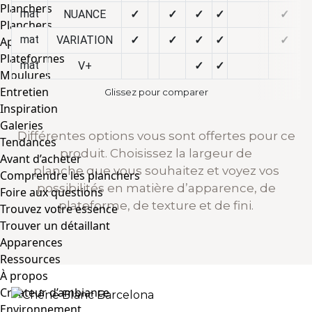
Planchers
mat
NUANCE
✓
✓
✓
✓
✓
Planchers
mat
VARIATION
✓
✓
✓
✓
✓
Apparences / Essences
Plateformes
mat
V+
✓
✓
Moulures
Entretien
Glissez pour comparer
Inspiration
Galeries
Différentes options vous sont offertes pour ce
Tendances
produit. Choisissez la largeur de
Avant d’acheter
planche que vous souhaitez et voyez vos
Comprendre les planchers
possibilités en matière d’apparence, de
Foire aux questions
plateforme, de texture et de fini.
Trouvez votre essence
Trouver un détaillant
Apparences
Ressources
À propos
Créateur d’ambiance
Environnement